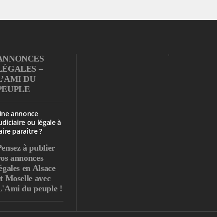
ANNONCES
LÉGALES –
L’AMI DU
PEUPLE
Une annonce
udiciaire ou légale à
aire paraître ?
Pensez à publier
vos annonces
égales en Alsace
et Moselle avec
L'Ami du peuple !