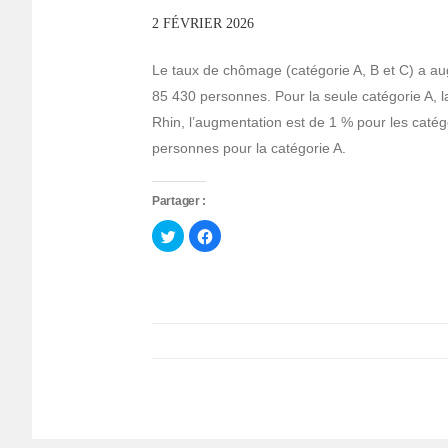
2 FÉVRIER 2026
Le taux de chômage (catégorie A, B et C) a a
85 430 personnes. Pour la seule catégorie A, 
Rhin, l’augmentation est de 1 % pour les catég
personnes pour la catégorie A.
Partager :
Cliquez
Cliquez
pour
pour
partager
partager
sur
sur
Twitter(ouvre
Facebook(ouvre
dans
dans
une
une
nouvelle
nouvelle
fenêtre)
fenêtre)