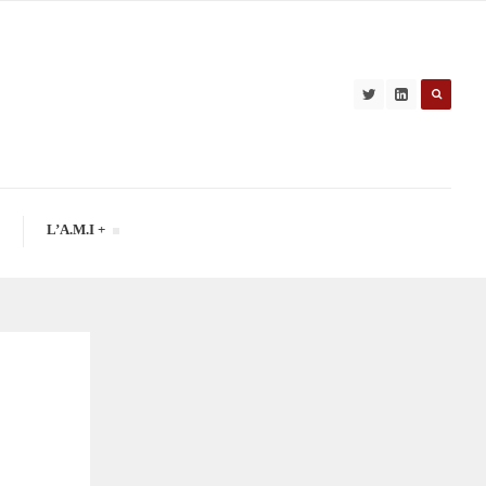
L’A.M.I +