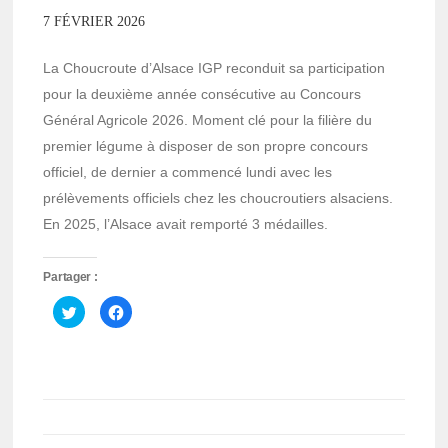
7 FÉVRIER 2026
La Choucroute d’Alsace IGP reconduit sa participation
pour la deuxième année consécutive au Concours
Général Agricole 2026. Moment clé pour la filière du
premier légume à disposer de son propre concours
officiel, de dernier a commencé lundi avec les
prélèvements officiels chez les choucroutiers alsaciens.
En 2025, l’Alsace avait remporté 3 médailles.
Partager :
Cliquez
Cliquez
pour
pour
partager
partager
sur
sur
Twitter(ouvre
Facebook(ouvre
dans
dans
une
une
nouvelle
nouvelle
fenêtre)
fenêtre)