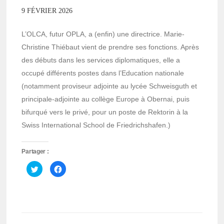
9 FÉVRIER 2026
L’OLCA, futur OPLA, a (enfin) une directrice. Marie-
Christine Thiébaut vient de prendre ses fonctions. Après
des débuts dans les services diplomatiques, elle a
occupé différents postes dans l’Education nationale
(notamment proviseur adjointe au lycée Schweisguth et
principale-adjointe au collège Europe à Obernai, puis
bifurqué vers le privé, pour un poste de Rektorin à la
Swiss International School de Friedrichshafen.)
Partager :
Cliquez
Cliquez
pour
pour
partager
partager
sur
sur
Twitter(ouvre
Facebook(ouvre
dans
dans
une
une
nouvelle
nouvelle
fenêtre)
fenêtre)