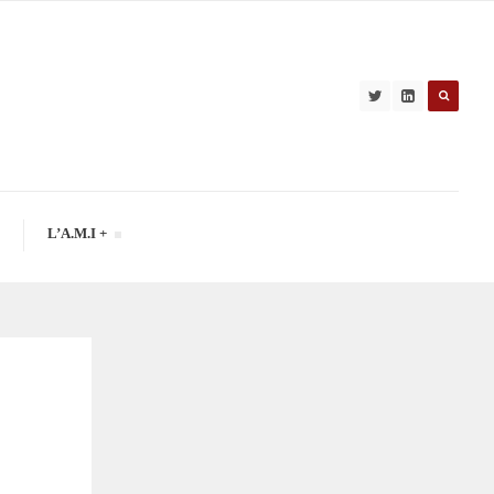
L’A.M.I +