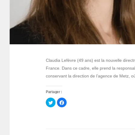
Claudia Lefèvre (49 ans) est la nouvelle direc
France. Dans ce cadre, elle prend la responsa
conservant la direction de l’agence de Metz, où
Partager :
Cliquez
Cliquez
pour
pour
partager
partager
sur
sur
Twitter(ouvre
Facebook(ouvre
dans
dans
une
une
nouvelle
nouvelle
fenêtre)
fenêtre)