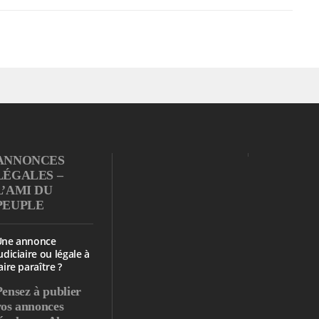
ANNONCES
LÉGALES –
L’AMI DU
PEUPLE
Une annonce
udiciaire ou légale à
aire paraître ?
Pensez à publier
vos annonces