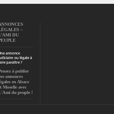
ANNONCES
LÉGALES –
L’AMI DU
PEUPLE
Une annonce
udiciaire ou légale à
aire paraître ?
Pensez à publier
vos annonces
égales en Alsace
et Moselle avec
L'Ami du peuple !