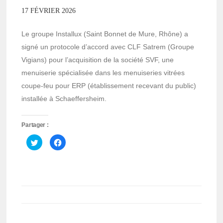
17 FÉVRIER 2026
Le groupe Installux (Saint Bonnet de Mure, Rhône) a
signé un protocole d’accord avec CLF Satrem (Groupe
Vigians) pour l’acquisition de la société SVF, une
menuiserie spécialisée dans les menuiseries vitrées
coupe-feu pour ERP (établissement recevant du public)
installée à Schaeffersheim.
Partager :
Cliquez
Cliquez
pour
pour
partager
partager
sur
sur
Twitter(ouvre
Facebook(ouvre
dans
dans
une
une
nouvelle
nouvelle
fenêtre)
fenêtre)