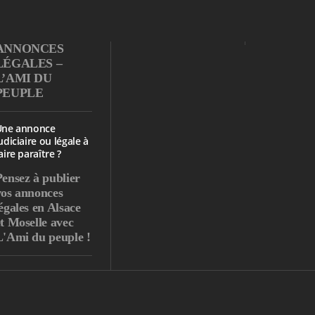
ANNONCES
LÉGALES –
L’AMI DU
PEUPLE
Une annonce
udiciaire ou légale à
aire paraître ?
Pensez à publier
vos annonces
égales en Alsace
et Moselle avec
L'Ami du peuple !