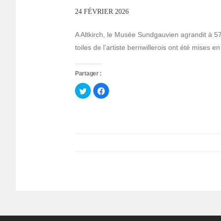
24 FÉVRIER 2026
A Altkirch, le Musée Sundgauvien agrandit à 5
toiles de l’artiste bernwillerois ont été mises 
Partager :
Cliquez
Cliquez
pour
pour
partager
partager
sur
sur
Twitter(ouvre
Facebook(ouvre
dans
dans
une
une
nouvelle
nouvelle
fenêtre)
fenêtre)