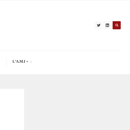
L’A.M.I +