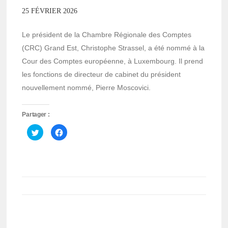
25 FÉVRIER 2026
Le président de la Chambre Régionale des Comptes
(CRC) Grand Est, Christophe Strassel, a été nommé à la
Cour des Comptes européenne, à Luxembourg. Il prend
les fonctions de directeur de cabinet du président
nouvellement nommé, Pierre Moscovici.
Partager :
Cliquez
Cliquez
pour
pour
partager
partager
sur
sur
Twitter(ouvre
Facebook(ouvre
dans
dans
une
une
nouvelle
nouvelle
fenêtre)
fenêtre)