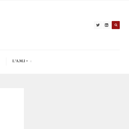
L’A.M.I +