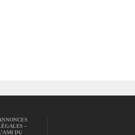
ANNONCES
LÉGALES –
L’AMI DU