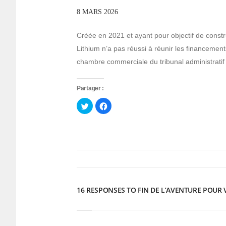
8 MARS 2026
Créée en 2021 et ayant pour objectif de construi
Lithium n’a pas réussi à réunir les financements
chambre commerciale du tribunal administratif 
Partager :
Cliquez
Cliquez
pour
pour
partager
partager
sur
sur
Twitter(ouvre
Facebook(ouvre
dans
dans
une
une
nouvelle
nouvelle
fenêtre)
fenêtre)
16 RESPONSES TO FIN DE L’AVENTURE POUR 