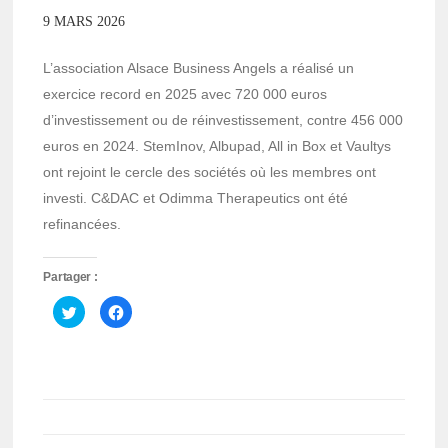
9 MARS 2026
L’association Alsace Business Angels a réalisé un
exercice record en 2025 avec 720 000 euros
d’investissement ou de réinvestissement, contre 456 000
euros en 2024. StemInov, Albupad, All in Box et Vaultys
ont rejoint le cercle des sociétés où les membres ont
investi. C&DAC et Odimma Therapeutics ont été
refinancées.
Partager :
Cliquez
Cliquez
pour
pour
partager
partager
sur
sur
Twitter(ouvre
Facebook(ouvre
dans
dans
une
une
nouvelle
nouvelle
fenêtre)
fenêtre)