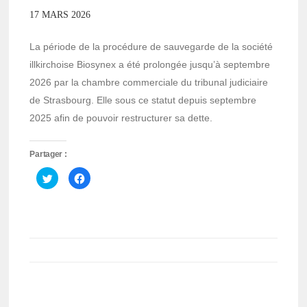
17 MARS 2026
La période de la procédure de sauvegarde de la société
illkirchoise Biosynex a été prolongée jusqu’à septembre
2026 par la chambre commerciale du tribunal judiciaire
de Strasbourg. Elle sous ce statut depuis septembre
2025 afin de pouvoir restructurer sa dette.
Partager :
Cliquez
Cliquez
pour
pour
partager
partager
sur
sur
Twitter(ouvre
Facebook(ouvre
dans
dans
une
une
nouvelle
nouvelle
fenêtre)
fenêtre)