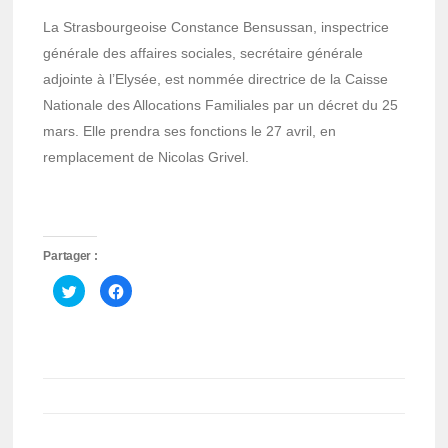
La Strasbourgeoise Constance Bensussan, inspectrice
générale des affaires sociales, secrétaire générale
adjointe à l’Elysée, est nommée directrice de la Caisse
Nationale des Allocations Familiales par un décret du 25
mars. Elle prendra ses fonctions le 27 avril, en
remplacement de Nicolas Grivel.
Partager :
Cliquez
Cliquez
pour
pour
partager
partager
sur
sur
Twitter(ouvre
Facebook(ouvre
dans
dans
une
une
nouvelle
nouvelle
fenêtre)
fenêtre)