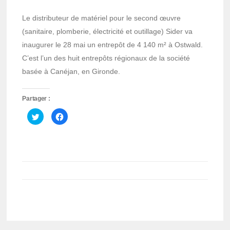
Le distributeur de matériel pour le second œuvre
(sanitaire, plomberie, électricité et outillage) Sider va
inaugurer le 28 mai un entrepôt de 4 140 m² à Ostwald.
C’est l’un des huit entrepôts régionaux de la société
basée à Canéjan, en Gironde.
Partager :
Cliquez
Cliquez
pour
pour
partager
partager
sur
sur
Twitter(ouvre
Facebook(ouvre
dans
dans
une
une
nouvelle
nouvelle
fenêtre)
fenêtre)