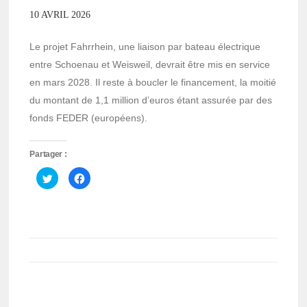
10 AVRIL 2026
Le projet Fahrrhein, une liaison par bateau électrique
entre Schoenau et Weisweil, devrait être mis en service
en mars 2028. Il reste à boucler le financement, la moitié
du montant de 1,1 million d’euros étant assurée par des
fonds FEDER (européens).
Partager :
Cliquez
Cliquez
pour
pour
partager
partager
sur
sur
Twitter(ouvre
Facebook(ouvre
dans
dans
une
une
nouvelle
nouvelle
fenêtre)
fenêtre)