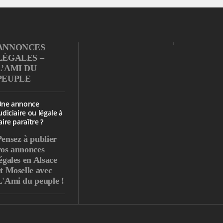
ANNONCES
LÉGALES –
L’AMI DU
PEUPLE
Une annonce
udiciaire ou légale à
aire paraître ?
Pensez à publier
vos annonces
égales en Alsace
et Moselle avec
L'Ami du peuple !