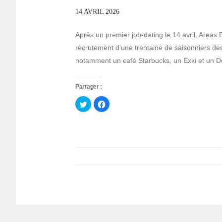
14 AVRIL 2026
Après un premier job-dating le 14 avril, Areas
recrutement d’une trentaine de saisonniers dest
notamment un café Starbucks, un Exki et un D
Partager :
Cliquez
Cliquez
pour
pour
partager
partager
sur
sur
Twitter(ouvre
Facebook(ouvre
dans
dans
une
une
nouvelle
nouvelle
fenêtre)
fenêtre)