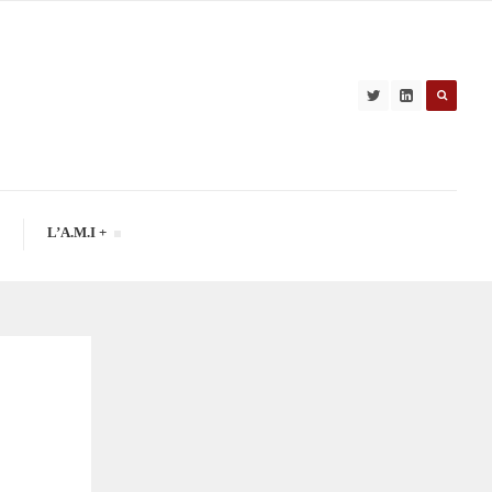
L’A.M.I +