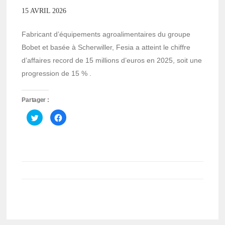
15 AVRIL 2026
Fabricant d’équipements agroalimentaires du groupe
Bobet et basée à Scherwiller, Fesia a atteint le chiffre
d’affaires record de 15 millions d’euros en 2025, soit une
progression de 15 % .
Partager :
Cliquez
Cliquez
pour
pour
partager
partager
sur
sur
Twitter(ouvre
Facebook(ouvre
dans
dans
une
une
nouvelle
nouvelle
fenêtre)
fenêtre)