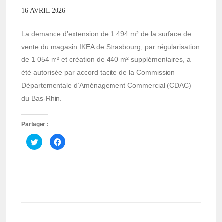
16 AVRIL 2026
La demande d’extension de 1 494 m² de la surface de
vente du magasin IKEA de Strasbourg, par régularisation
de 1 054 m² et création de 440 m² supplémentaires, a
été autorisée par accord tacite de la Commission
Départementale d’Aménagement Commercial (CDAC)
du Bas-Rhin.
Partager :
Cliquez
Cliquez
pour
pour
partager
partager
sur
sur
Twitter(ouvre
Facebook(ouvre
dans
dans
une
une
nouvelle
nouvelle
fenêtre)
fenêtre)