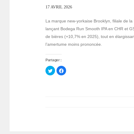
17 AVRIL 2026
La marque new-yorkaise Brooklyn, filiale de l
lançant Bodega Run Smooth IPA en CHR et GSM.
de bières (+10,7% en 2025), tout en élargiss
l’amertume moins prononcée.
Partager :
Cliquez
Cliquez
pour
pour
partager
partager
sur
sur
Twitter(ouvre
Facebook(ouvre
dans
dans
une
une
nouvelle
nouvelle
fenêtre)
fenêtre)