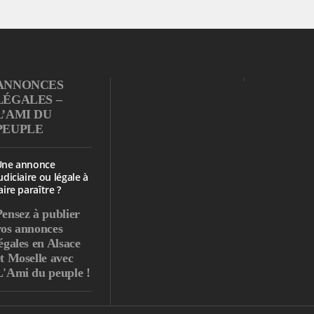
ANNONCES
LÉGALES –
L’AMI DU
PEUPLE
Une annonce
udiciaire ou légale à
aire paraître ?
Pensez à publier
vos annonces
égales en Alsace
et Moselle avec
L'Ami du peuple !