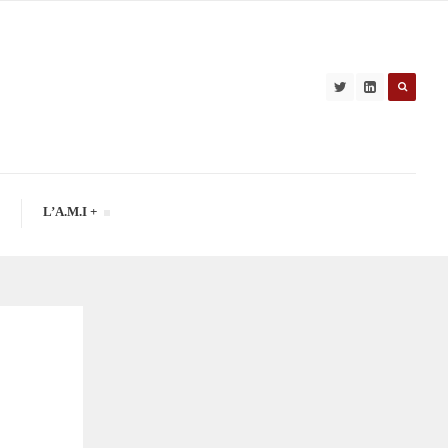
L’A.M.I +