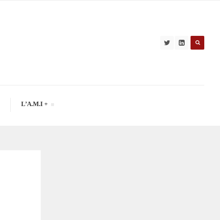
L’A.M.I +