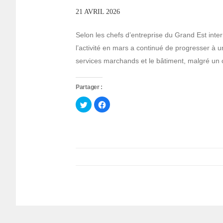
21 AVRIL 2026
Selon les chefs d’entreprise du Grand Est inter
l’activité en mars a continué de progresser à u
services marchands et le bâtiment, malgré un
Partager :
Cliquez
Cliquez
pour
pour
partager
partager
sur
sur
Twitter(ouvre
Facebook(ouvre
dans
dans
une
une
nouvelle
nouvelle
fenêtre)
fenêtre)