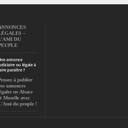
ANNONCES
LÉGALES –
L’AMI DU
PEUPLE
Une annonce
udiciaire ou légale à
aire paraître ?
Pensez à publier
vos annonces
égales en Alsace
et Moselle avec
L'Ami du peuple !