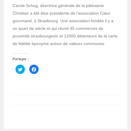
Carole Schug, directrice générale de la pâtisserie
Christian a été élue présidente de l’association Cœur
gourmand, à Strasbourg. Une association fondée il y a
un quart de siècle et qui réunit 45 commerces de
proximité strasbourgeois et 12000 détenteurs de la carte
de fidélité éponyme autour de valeurs communes.
Partager :
Cliquez
Cliquez
pour
pour
partager
partager
sur
sur
Twitter(ouvre
Facebook(ouvre
dans
dans
une
une
nouvelle
nouvelle
fenêtre)
fenêtre)