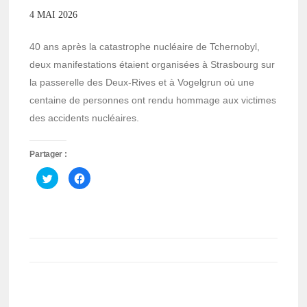
4 MAI 2026
40 ans après la catastrophe nucléaire de Tchernobyl,
deux manifestations étaient organisées à Strasbourg sur
la passerelle des Deux-Rives et à Vogelgrun où une
centaine de personnes ont rendu hommage aux victimes
des accidents nucléaires.
Partager :
Cliquez
Cliquez
pour
pour
partager
partager
sur
sur
Twitter(ouvre
Facebook(ouvre
dans
dans
une
une
nouvelle
nouvelle
fenêtre)
fenêtre)