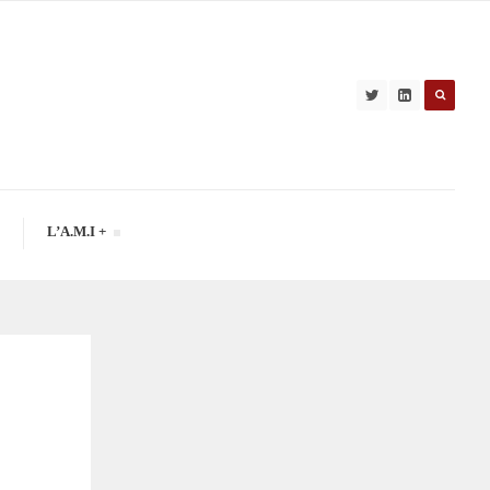
L’A.M.I +