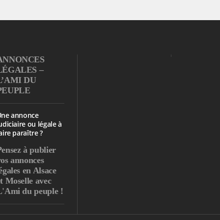
ANNONCES
LÉGALES –
L’AMI DU
PEUPLE
Une annonce
udiciaire ou légale à
aire paraître ?
Pensez à publier
vos annonces
égales en Alsace
et Moselle avec
L'Ami du peuple !