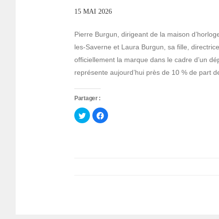
15 MAI 2026
Pierre Burgun, dirigeant de la maison d’horlog
les-Saverne et Laura Burgun, sa fille, directr
officiellement la marque dans le cadre d’un dé
représente aujourd’hui près de 10 % de part d
Partager :
Cliquez
Cliquez
pour
pour
partager
partager
sur
sur
Twitter(ouvre
Facebook(ouvre
dans
dans
une
une
nouvelle
nouvelle
fenêtre)
fenêtre)