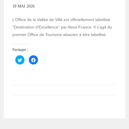
18 MAI 2026
L’Office de la Vallée de Villé est officiellement labellisé
“Destination d’Excellence” par Atout France. Il s’agit du
premier Office de Tourisme alsacien à être labellisé.
Partager :
Cliquez
Cliquez
pour
pour
partager
partager
sur
sur
Twitter(ouvre
Facebook(ouvre
dans
dans
une
une
nouvelle
nouvelle
fenêtre)
fenêtre)