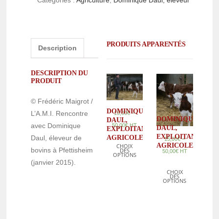
Catégories :
Agriculture
,
Dominique Daul, éleveur
PRODUITS APPARENTÉS
Description
DESCRIPTION DU
PRODUIT
© Frédéric Maigrot /
DOMINIQUE
L’A.M.I. Rencontre
–
15,00
€
DOMINIQUE
DAUL,
avec Dominique
50,00
€
HT
DAUL,
EXPLOITANT
EXPLOITANT
Daul, éleveur de
AGRICOLE
–
15,00
€
AGRICOLE
CHOIX
bovins à Pfettisheim
DES
50,00
€
HT
OPTIONS
(janvier 2015).
CHOIX
DES
OPTIONS