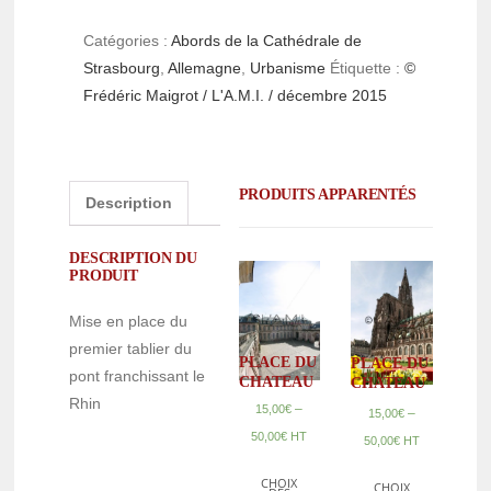
Catégories :
Abords de la Cathédrale de
Strasbourg
,
Allemagne
,
Urbanisme
Étiquette :
©
Frédéric Maigrot / L'A.M.I. / décembre 2015
PRODUITS APPARENTÉS
Description
DESCRIPTION DU
PRODUIT
Mise en place du
premier tablier du
PLACE DU
PLACE DU
pont franchissant le
CHATEAU
CHATEAU
Rhin
–
15,00
€
–
15,00
€
50,00
€
HT
50,00
€
HT
CHOIX
CHOIX