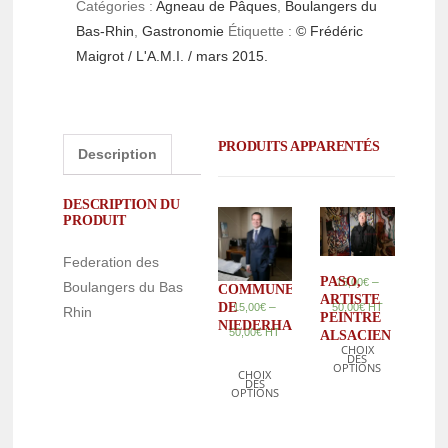
Catégories :
Agneau de Pâques
,
Boulangers du
Bas-Rhin
,
Gastronomie
Étiquette :
© Frédéric
Maigrot / L'A.M.I. / mars 2015.
PRODUITS APPARENTÉS
Description
DESCRIPTION DU
PRODUIT
Federation des
PASO,
–
15,00
€
Boulangers du Bas
COMMUNE
ARTISTE
DE
–
50,00
€
HT
15,00
€
Rhin
PEINTRE
NIEDERHAUSBERGEN
50,00
€
HT
ALSACIEN
CHOIX
DES
OPTIONS
CHOIX
DES
OPTIONS