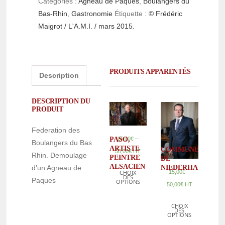
Catégories :
Agneau de Pâques
,
Boulangers du
Bas-Rhin
,
Gastronomie
Étiquette :
© Frédéric
Maigrot / L'A.M.I. / mars 2015.
PRODUITS APPARENTÉS
Description
DESCRIPTION DU
PRODUIT
Federation des
–
PASO,
15,00
€
Boulangers du Bas
ARTISTE
COMMUNE
50,00
€
HT
Rhin. Demoulage
PEINTRE
DE
ALSACIEN
NIEDERHAUSBER
d’un Agneau de
–
15,00
€
CHOIX
DES
Paques
OPTIONS
50,00
€
HT
CHOIX
DES
OPTIONS