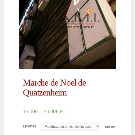
Marche de Noel de
Quatzenheim
–
15,00
€
50,00
€
HT
License
Effacer