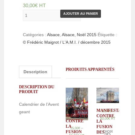
30,00
€
HT
AJOUTER AU PANIER
Catégories :
Alsace
,
Alsace, Noël 2015
Étiquette :
© Frédéric Maigrot / L'A.M.I. / décembre 2015
PRODUITS APPARENTÉS
Description
DESCRIPTION DU
PRODUIT
Calendrier de l’Avent
MANIFESTATION
–
15,00
€
geant
MANIFESTATION
CONTRE
50,00
€
HT
CONTRE
LA
LA
FUSION
–
15,00
€
CHOIX
FUSION
DES
DES