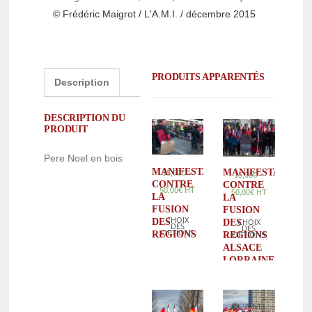
© Frédéric Maigrot / L'A.M.I. / décembre 2015
PRODUITS APPARENTÉS
Description
DESCRIPTION DU
PRODUIT
Pere Noel en bois
MANIFESTATION
MANIFESTATION
–
15,00
€
–
15,00
€
CONTRE
CONTRE
50,00
€
HT
50,00
€
HT
LA
LA
FUSION
FUSION
CHOIX
DES
CHOIX
DES
DES
DES
OPTIONS
REGIONS
OPTIONS
REGIONS
ALSACE
LORRAINE
CHAMPAGNE
ARDENNES