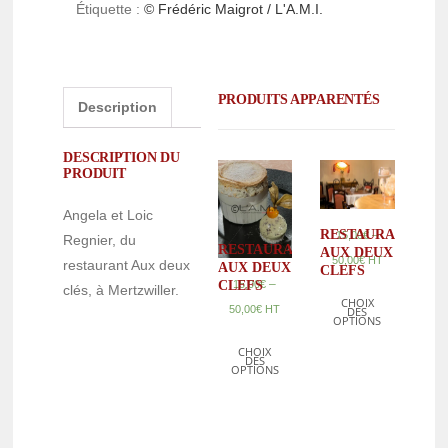
Étiquette :
© Frédéric Maigrot / L'A.M.I.
PRODUITS APPARENTÉS
Description
DESCRIPTION DU
PRODUIT
Angela et Loic
RESTAURANT
–
15,00
€
Regnier, du
RESTAURANT
AUX DEUX
50,00
€
HT
restaurant Aux deux
AUX DEUX
CLEFS
–
CLEFS
15,00
€
clés, à Mertzwiller.
CHOIX
50,00
€
HT
DES
OPTIONS
CHOIX
DES
OPTIONS