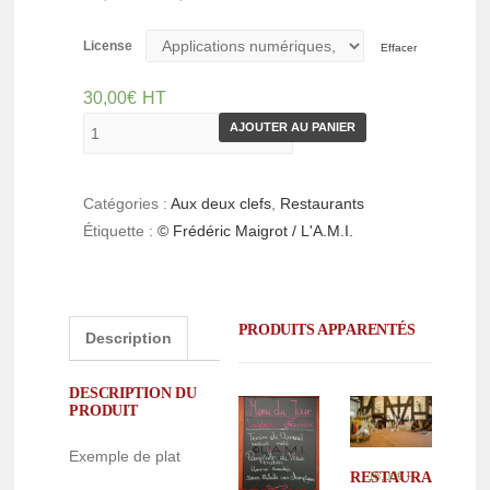
License
Effacer
30,00
€
HT
AJOUTER AU PANIER
Catégories :
Aux deux clefs
,
Restaurants
Étiquette :
© Frédéric Maigrot / L'A.M.I.
PRODUITS APPARENTÉS
Description
DESCRIPTION DU
PRODUIT
Exemple de plat
–
RESTAURANT
15,00
€