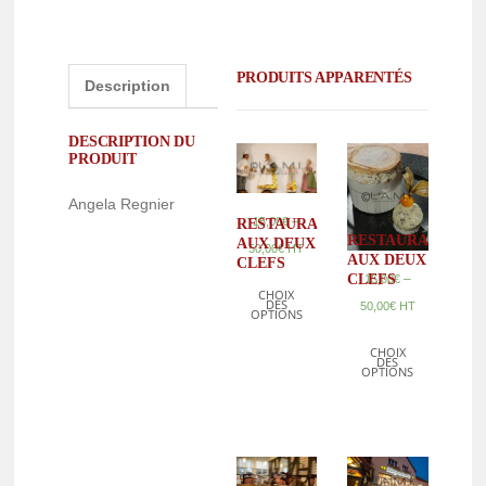
PRODUITS APPARENTÉS
Description
DESCRIPTION DU
PRODUIT
Angela Regnier
–
15,00
€
RESTAURANT
RESTAURANT
AUX DEUX
50,00
€
HT
AUX DEUX
CLEFS
–
CLEFS
15,00
€
CHOIX
DES
50,00
€
HT
OPTIONS
CHOIX
DES
OPTIONS