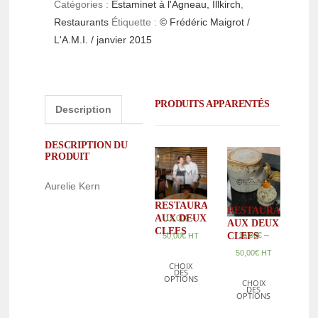
Catégories :
Estaminet à l'Agneau, Illkirch
,
Restaurants
Étiquette :
© Frédéric Maigrot /
L'A.M.I. / janvier 2015
PRODUITS APPARENTÉS
Description
DESCRIPTION DU
PRODUIT
Aurelie Kern
RESTAURANT
RESTAURANT
AUX DEUX
–
15,00
€
AUX DEUX
CLEFS
–
CLEFS
15,00
€
50,00
€
HT
50,00
€
HT
CHOIX
DES
OPTIONS
CHOIX
DES
OPTIONS