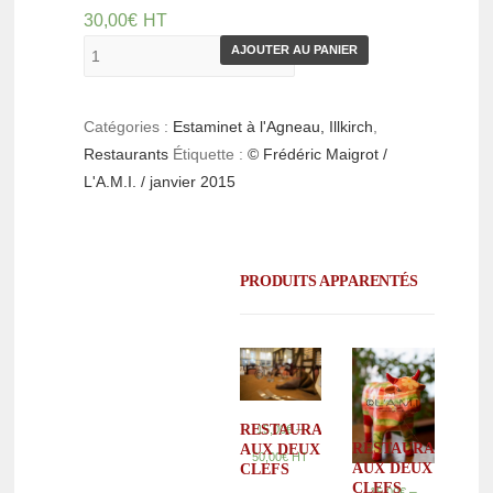
30,00
€
HT
AJOUTER AU PANIER
Catégories :
Estaminet à l'Agneau, Illkirch
,
Restaurants
Étiquette :
© Frédéric Maigrot /
L'A.M.I. / janvier 2015
PRODUITS APPARENTÉS
RESTAURANT
–
15,00
€
RESTAURANT
AUX DEUX
50,00
€
HT
AUX DEUX
CLEFS
CLEFS
–
15,00
€