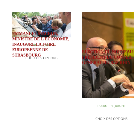
EMMANUEL MACRON,
MINISTRE DE L’ECONOMIE,
INAUGURE LA FOIRE
–
15,00
€
50,00
€
HT
EUROPEENNE DE
ELECTION DU NOUVEAU
STRASBOURG
PRESIDENT DU CONSEIL
CHOIX DES OPTIONS
GENERAL DU BAS RHIN
–
15,00
€
50,00
€
HT
CHOIX DES OPTIONS