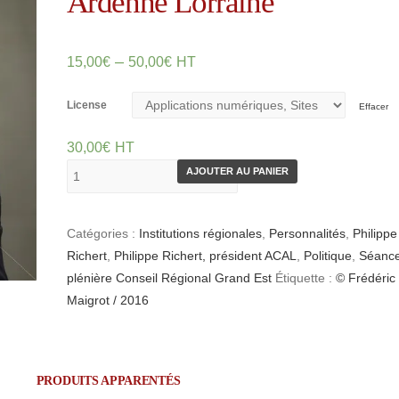
Ardenne Lorraine
–
15,00
€
50,00
€
HT
License
Effacer
30,00
€
HT
AJOUTER AU PANIER
Catégories :
Institutions régionales
,
Personnalités
,
Philippe
Richert
,
Philippe Richert, président ACAL
,
Politique
,
Séanc
plénière Conseil Régional Grand Est
Étiquette :
© Frédéric
Maigrot / 2016
PRODUITS APPARENTÉS