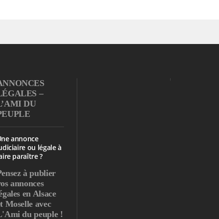
ANNONCES
LÉGALES –
L’AMI DU
PEUPLE
Une annonce
udiciaire ou légale à
aire paraître ?
Pensez à publier
vos annonces
égales en Alsace
et Moselle avec
L'Ami du peuple !