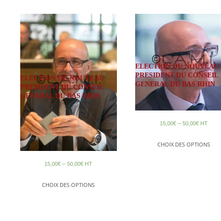
ELECTION DU NOUVEAU
PRESIDENT DU CONSEIL
ELECTION DU NOUVEAU
GENERAL DU BAS RHIN
PRESIDENT DU CONSEIL
GENERAL DU BAS RHIN
–
15,00
€
50,00
€
HT
CHOIX DES OPTIONS
–
15,00
€
50,00
€
HT
CHOIX DES OPTIONS