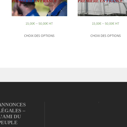
PREMIÈRE EN FRANCE
PREMIÈRE EN FRANCE
–
–
15,00
€
50,00
€
HT
15,00
€
50,00
€
HT
CHOIX DES OPTIONS
CHOIX DES OPTIONS
ANNONCES
LÉGALES –
L’AMI DU
PEUPLE