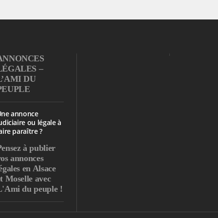
ANNONCES
LÉGALES –
L’AMI DU
PEUPLE
Une annonce
udiciaire ou légale à
aire paraître ?
Pensez à publier
vos annonces
égales en Alsace
et Moselle avec
L'Ami du peuple !