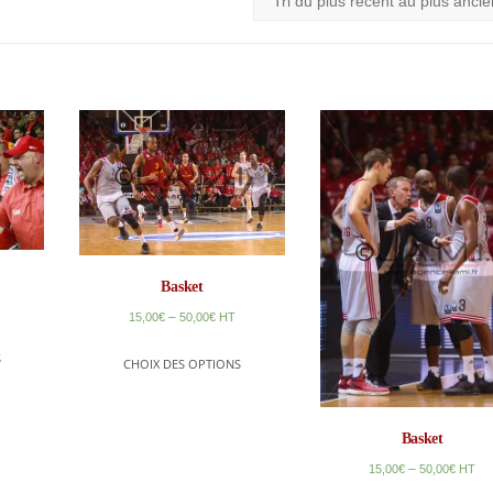
Basket
–
15,00
€
50,00
€
HT
S
CHOIX DES OPTIONS
Basket
–
15,00
€
50,00
€
HT