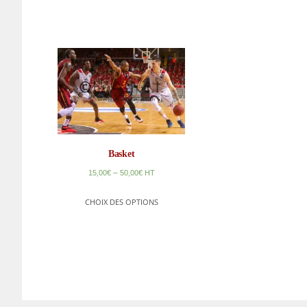
Basket
–
15,00
€
50,00
€
HT
CHOIX DES OPTIONS