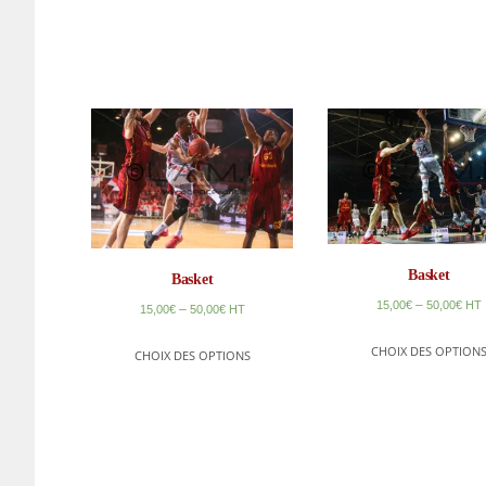
Basket
Basket
–
15,00
€
50,00
€
HT
–
15,00
€
50,00
€
HT
CHOIX DES OPTION
CHOIX DES OPTIONS