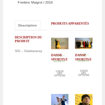
Frédéric Maigrot / 2016
PRODUITS APPARENTÉS
Description
DESCRIPTION DU
PRODUIT
SIG – Galatasaray
–
15,00
€
DANSE
DANSE
–
15,00
€
SPORTIVE
SPORTIVE
50,00
€
HT
50,00
€
HT
CHOIX
CHOIX
DES
DES
OPTIONS
OPTIONS