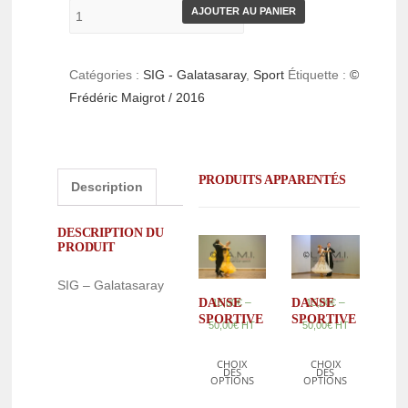
AJOUTER AU PANIER
Catégories :
SIG - Galatasaray
,
Sport
Étiquette :
©
Frédéric Maigrot / 2016
PRODUITS APPARENTÉS
Description
DESCRIPTION DU
PRODUIT
SIG – Galatasaray
–
DANSE
DANSE
–
15,00
€
15,00
€
SPORTIVE
SPORTIVE
50,00
€
HT
50,00
€
HT
CHOIX
CHOIX
DES
DES
OPTIONS
OPTIONS