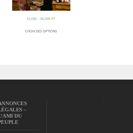
CLEFS
–
15,00
€
50,00
€
HT
CHOIX DES OPTIONS
ANNONCES
LÉGALES –
L’AMI DU
PEUPLE