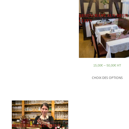
RESTAURANT AUX DEUX
CLEFS
–
15,00
€
50,00
€
HT
CHOIX DES OPTIONS
RESTAURANT AUX DEUX