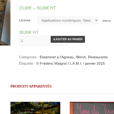
–
15,00
€
50,00
€
HT
License
Effacer
30,00
€
HT
AJOUTER AU PANIER
Catégories :
Estaminet à l'Agneau, Illkirch
,
Restaurants
Étiquette :
© Frédéric Maigrot / L'A.M.I. / janvier 2015
PRODUITS APPARENTÉS