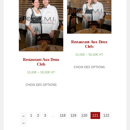
Restaurant Aux Deux
Clefs
–
15,00
€
50,00
€
HT
Restaurant Aux Deux
Clefs
CHOIX DES OPTIONS
–
15,00
€
50,00
€
HT
CHOIX DES OPTIONS
←
1
2
3
…
118
119
120
121
122
→