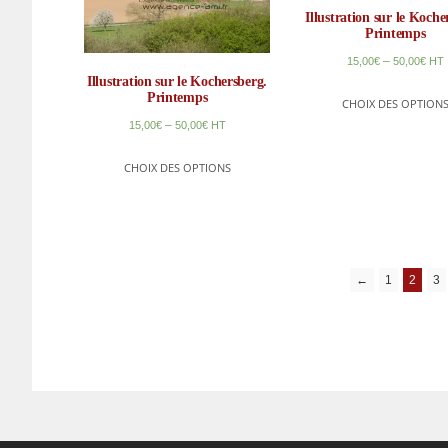
Illustration sur le Koche
Printemps
–
15,00
€
50,00
€
HT
Illustration sur le Kochersberg.
Printemps
CHOIX DES OPTION
–
15,00
€
50,00
€
HT
CHOIX DES OPTIONS
←
1
2
3