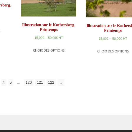
rsberg.
Illustration sur le Kochersberg.
Illustration sur le Kochers
Printemps
S
Printemps
–
15,00
€
50,00
€
HT
–
15,00
€
50,00
€
HT
CHOIX DES OPTIONS
CHOIX DES OPTIONS
4
5
…
120
121
122
→