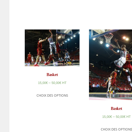
Basket
–
15,00
€
50,00
€
HT
CHOIX DES OPTIONS
Basket
–
15,00
€
50,00
€
HT
CHOIX DES OPTION