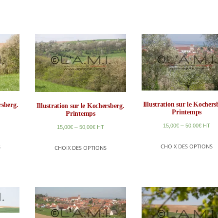
Illustration sur le Kochers
rsberg.
Illustration sur le Kochersberg.
Printemps
Printemps
–
15,00
€
50,00
€
HT
–
15,00
€
50,00
€
HT
CHOIX DES OPTIONS
S
CHOIX DES OPTIONS