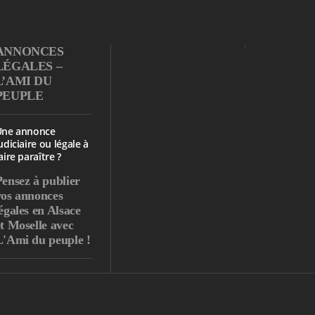
ANNONCES
LÉGALES –
L’AMI DU
PEUPLE
Une annonce
udiciaire ou légale à
aire paraître ?
Pensez à publier
vos annonces
égales en Alsace
et Moselle avec
L'Ami du peuple !