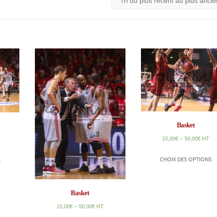
Basket
–
15,00
€
50,00
€
HT
CHOIX DES OPTIONS
S
Basket
–
15,00
€
50,00
€
HT