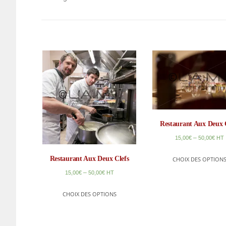
Restaurant Aux Deux 
–
15,00
€
50,00
€
HT
Restaurant Aux Deux Clefs
CHOIX DES OPTION
–
15,00
€
50,00
€
HT
CHOIX DES OPTIONS