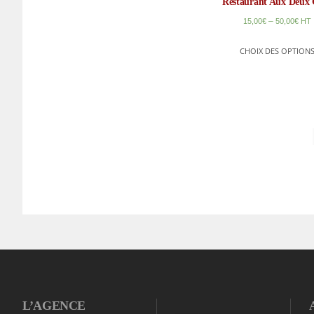
Restaurant Aux Deux 
–
15,00
€
50,00
€
HT
CHOIX DES OPTION
L’AGENCE