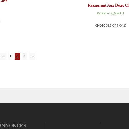
Clefs
Restaurant Aux Deux Cl
–
15,00
€
50,00
€
HT
S
CHOIX DES OPTIONS
←
1
2
3
→
ANNONCES