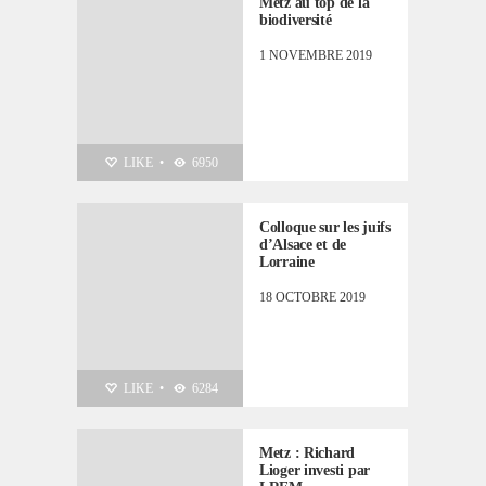
Metz au top de la
biodiversité
1 NOVEMBRE 2019
LIKE
•
6950
Colloque sur les juifs
d’Alsace et de
Lorraine
18 OCTOBRE 2019
LIKE
•
6284
Metz : Richard
Lioger investi par