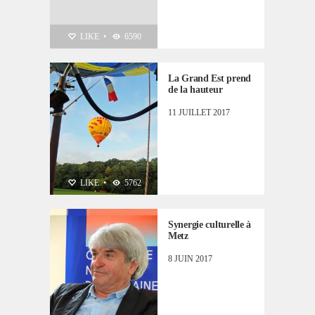
ZOOM SUR...
LIKE
•
6590
La Grand Est prend
de la hauteur
11 JUILLET 2017
ZOOM SUR...
LIKE
•
5762
Synergie culturelle à
Metz
8 JUIN 2017