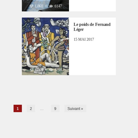
ZOOM SUR...
LIKE
•
6147
Le poids de Fernand
Léger
15 MAI 2017
LIKE
•
7798
1
2
…
9
Suivant »